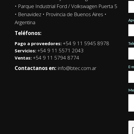
• Parque Industrial Ford / Volkswagen Puerta 5
• Benavidez • Provincia de Buenos Aires •
Ape
Argentina
Teléfonos:
+54 9 11 5945 8978
Pago a proveedores:
Te
+54 9 11 5571 2043
Servicios:
+54 9 11 5794 8774
Ventas:
Contactanos en:
info@btec.com.ar
E-m
Me