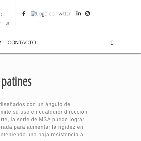
:
m.ar
R
CONTACTO
 patines
MSA - S
 diseñados con un ángulo de
rmite su uso en cualquier dirección
arte, la serie de MSA puede lograr
brada para aumentar la rigidez en
anteniendo una baja resistencia a