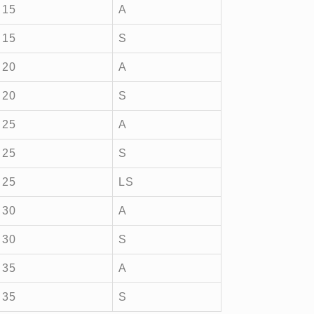
15
A
15
S
20
A
20
S
25
A
25
S
25
LS
30
A
30
S
35
A
35
S