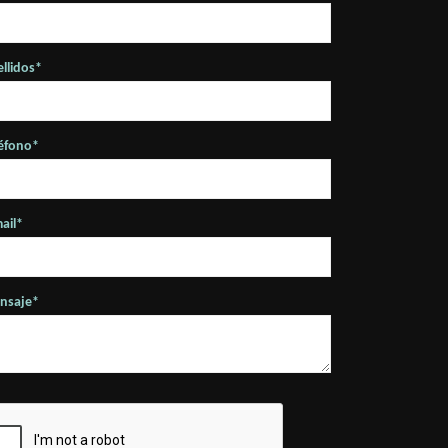
llidos*
léfono*
ail*
nsaje*