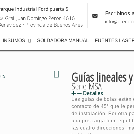
arque Industrial Ford puerta 5
Escribinos a
v. Gral. Juan Domingo Perón 4616
info@btec.co
enavidez • Provincia de Buenos Aires
INSUMOS
SOLDADORA MANUAL
FUENTES LÁSE
Guías lineales y
nes
Serie MSA
Detalles
Las guías de bolas están
contacto de 45° que le pe
de instalación. Por otra p
una pre-carga bien equili
las cuatro direcciones, m