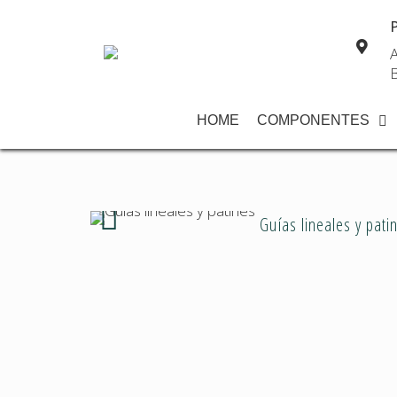
P
A
B
HOME
COMPONENTES
Guías lineales y pati