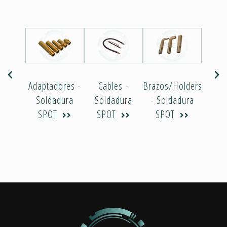
Adaptadores -
Cables -
Brazos/Holders
Elec
Soldadura
Soldadura
- Soldadura
Sol
SPOT
SPOT
SPOT
SP